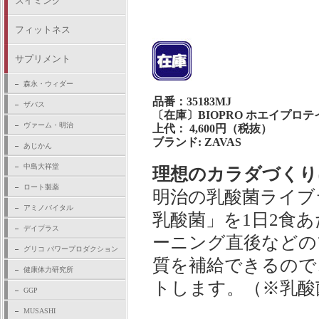
スイミング
フィットネス
サプリメント
森永・ウィダー
品番：35183MJ
ザバス
〔在庫〕BIOPRO ホエイプロテイ
ヴァーム・明治
上代： 4,600円（税抜）
ブランド: ZAVAS
あじかん
中島大祥堂
理想のカラダづくり
ロート製薬
明治の乳酸菌ライブ
アミノバイタル
乳酸菌」を1日2食あ
デイプラス
ーニング直後などの
グリコ パワープロダクション
質を補給できるので
健康体力研究所
トします。（※乳酸
GGP
MUSASHI