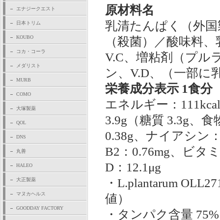
原材料名
エナジークエスト
乳清たんぱく（外国
日本トリム
KOUBO
（殺菌）／酸味料、
コカ・コーラ
V.C、増粘剤（プルラ
メダリスト
ン、V.D、（一部に
MURB
栄養成分表示 1食分
COMO
エネルギー：111kc
大塚製薬
3.9g（糖質 3.3g、
QOL
0.38g、ナイアシン：
DNS
B2：0.76mg、ビタ
丸善
D：12.1μg
HALEO
・L.plantarum 
大正製薬
マヌカヘルス
値）
GOODDAY FACTORY
・タンパク含量 75