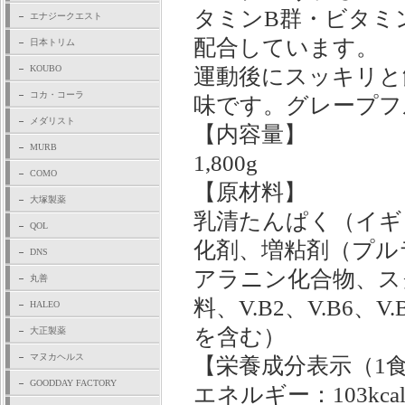
タミンB群・ビタミ
エナジークエスト
配合しています。
日本トリム
KOUBO
運動後にスッキリと
コカ・コーラ
味です。グレープフ
メダリスト
【内容量】
MURB
1,800g
COMO
【原材料】
大塚製薬
乳清たんぱく（イギ
QOL
化剤、増粘剤（プル
DNS
アラニン化合物、ス
丸善
料、V.B2、V.B6
HALEO
を含む）
大正製薬
マヌカヘルス
【栄養成分表示（1食
GOODDAY FACTORY
エネルギー：103kca