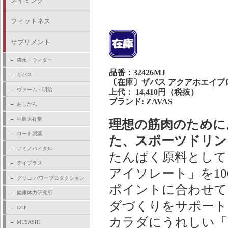
スイミング
フィットネス
サプリメント
森永・ウィダー
品番：32426MJ
ザバス
〔在庫〕ザバス アクアホエイプロテ
ヴァーム・明治
上代： 14,410円（税抜）
ブランド: ZAVAS
あじかん
中島大祥堂
理想の筋肉のために
ロート製薬
た、スポーツドリン
アミノバイタル
たんぱく原料として
デイプラス
アイソレート」を1
グリコ パワープロダクション
ポイントに合わせて
健康体力研究所
ダづくりをサポート
GGP
カラダにうれしい「
MUSASHI