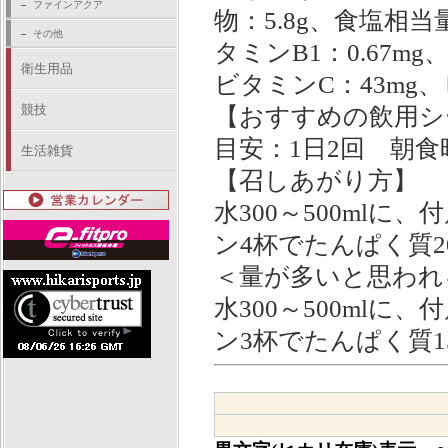
ファインアクア
物：5.8g、食塩相当量
その他
タミンB1：0.67mg
衛生用品
ビタミンC：43mg、
競技
【おすすめの飲用シ
目安：1日2回 朝
生活雑貨
【召しあがり方】
水300～500mlに
ン4杯でたんぱく質2
＜量が多いと思われ
水300～500mlに
ン3杯でたんぱく質1