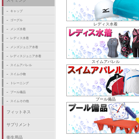
スイミング
キャップ
ゴーグル
レディス水着
メンズ水着
レディス水着
メンズジュニア水着
レディスジュニア水着
スイムアパレル
スイムアパレル
スイム小物
トレーニング
プール備品
プール備品
スイムその他
フィットネス
サプリメント
衛生用品