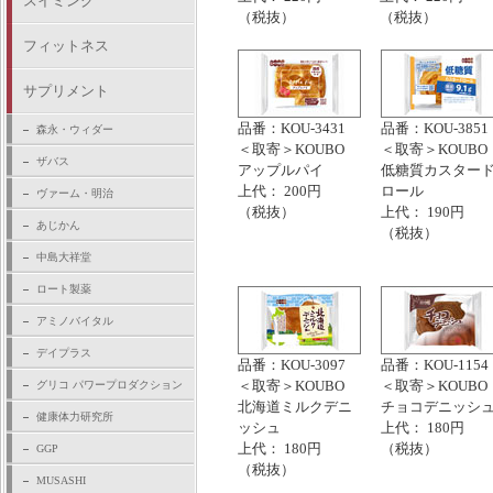
スイミング
（税抜）
（税抜）
フィットネス
サプリメント
品番：KOU-3431
品番：KOU-3851
森永・ウィダー
＜取寄＞KOUBO
＜取寄＞KOUBO
ザバス
アップルパイ
低糖質カスター
上代： 200円
ロール
ヴァーム・明治
（税抜）
上代： 190円
あじかん
（税抜）
中島大祥堂
ロート製薬
アミノバイタル
デイプラス
品番：KOU-3097
品番：KOU-1154
＜取寄＞KOUBO
＜取寄＞KOUBO
グリコ パワープロダクション
北海道ミルクデニ
チョコデニッシ
健康体力研究所
ッシュ
上代： 180円
上代： 180円
（税抜）
GGP
（税抜）
MUSASHI