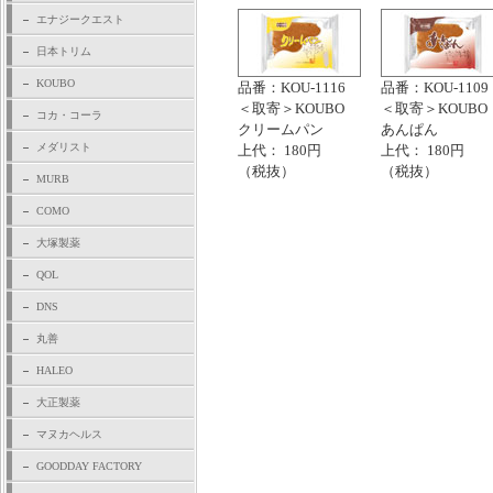
エナジークエスト
日本トリム
KOUBO
品番：KOU-1116
品番：KOU-1109
＜取寄＞KOUBO
＜取寄＞KOUBO
コカ・コーラ
クリームパン
あんぱん
メダリスト
上代： 180円
上代： 180円
（税抜）
（税抜）
MURB
COMO
大塚製薬
QOL
DNS
丸善
HALEO
大正製薬
マヌカヘルス
GOODDAY FACTORY