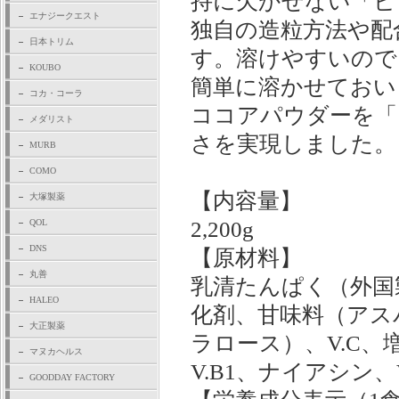
持に欠かせない「ビ
エナジークエスト
独自の造粒方法や配
日本トリム
す。溶けやすいので
KOUBO
簡単に溶かせておい
コカ・コーラ
ココアパウダーを「
メダリスト
さを実現しました。
MURB
COMO
【内容量】
大塚製薬
QOL
2,200g
DNS
【原材料】
丸善
乳清たんぱく（外国
HALEO
化剤、甘味料（アス
大正製薬
ラロース）、V.C、増
マヌカヘルス
V.B1、ナイアシン
GOODDAY FACTORY