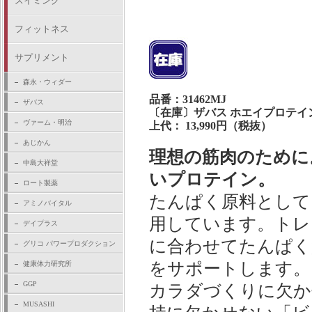
スイミング
フィットネス
サプリメント
森永・ウィダー
品番：31462MJ
ザバス
〔在庫〕ザバス ホエイプロテイン10
ヴァーム・明治
上代： 13,990円（税抜）
あじかん
理想の筋肉のために
中島大祥堂
いプロテイン。
ロート製薬
たんぱく原料として
アミノバイタル
用しています。トレ
デイプラス
に合わせてたんぱく
グリコ パワープロダクション
をサポートします。
健康体力研究所
GGP
カラダづくりに欠か
MUSASHI