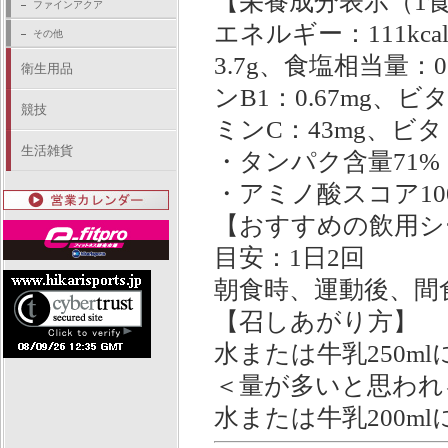
【栄養成分表示（1食
ファインアクア
エネルギー：111kc
その他
3.7g、食塩相当量：0
衛生用品
ンB1：0.67mg、ビ
競技
ミンC：43mg、ビタミ
生活雑貨
・タンパク含量71
・アミノ酸スコア10
【おすすめの飲用シ
目安：1日2回
朝食時、運動後、間
【召しあがり方】
水または牛乳250m
＜量が多いと思われ
水または牛乳200m