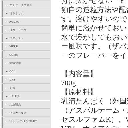
持に欠かせない「ビ
エナジークエスト
独自の造粒方法や配
日本トリム
す。溶けやすいので
KOUBO
簡単に溶かせておい
コカ・コーラ
水で溶かしてもおい
メダリスト
ー風味です。（ザバス）
MURB
ーのフレーバーをイ
COMO
大塚製薬
QOL
【内容量】
DNS
700g
丸善
【原材料】
HALEO
乳清たんぱく（外国
大正製薬
（アスパルテーム・
マヌカヘルス
セスルファムK）、V
GOODDAY FACTORY