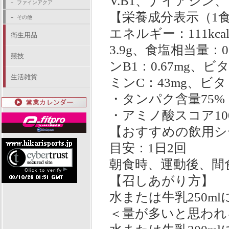
V.B1、ナイアシン
ファインアクア
【栄養成分表示（1食
その他
エネルギー：111kc
衛生用品
3.9g、食塩相当量：0
競技
ンB1：0.67mg、ビ
生活雑貨
ミンC：43mg、ビタミ
・タンパク含量75
・アミノ酸スコア10
【おすすめの飲用シ
目安：1日2回
朝食時、運動後、間
【召しあがり方】
水または牛乳250m
＜量が多いと思われ