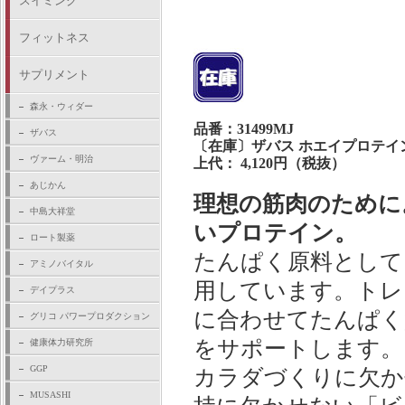
スイミング
フィットネス
サプリメント
森永・ウィダー
品番：31499MJ
ザバス
〔在庫〕ザバス ホエイプロテイン1
ヴァーム・明治
上代： 4,120円（税抜）
あじかん
理想の筋肉のために
中島大祥堂
いプロテイン。
ロート製薬
たんぱく原料として
アミノバイタル
用しています。トレ
デイプラス
に合わせてたんぱく
グリコ パワープロダクション
をサポートします。
健康体力研究所
GGP
カラダづくりに欠か
MUSASHI