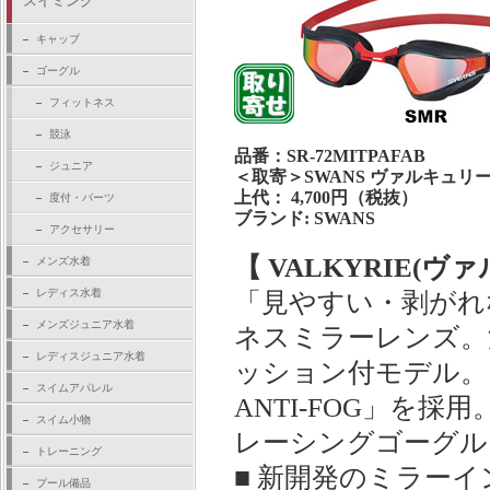
スイミング
キャップ
ゴーグル
フィットネス
競泳
品番：SR-72MITPAFAB
ジュニア
＜取寄＞SWANS ヴァルキュリー
上代： 4,700円（税抜）
度付・パーツ
ブランド: SWANS
アクセサリー
【 VALKYRIE(
メンズ水着
レディス水着
「見やすい・剥が
メンズジュニア水着
ネスミラーレンズ。
レディスジュニア水着
ッション付モデル。
スイムアパレル
ANTI-FOG」を
スイム小物
レーシングゴーグル
トレーニング
■ 新開発のミラー
プール備品