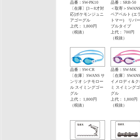
品番：SW-PK10
品番：SRB-50
〔在庫〕[3～8才対
＜取寄＞SWANS
応]ポケモンジュニ
ペアベルト (エ
アゴーグル
トマー) リバ
上代： 1,800円
ブルタイプ
（税抜）
上代： 700円
（税抜）
品番：SW-CR
品番：SW-MK
〔在庫〕SWANS サ
〔在庫〕SWANS
ンリオ シナモロー
イメロディ＆ク
ル スイミングゴー
ミ スイミング
グル
グル
上代： 1,800円
上代： 1,800円
（税抜）
（税抜）