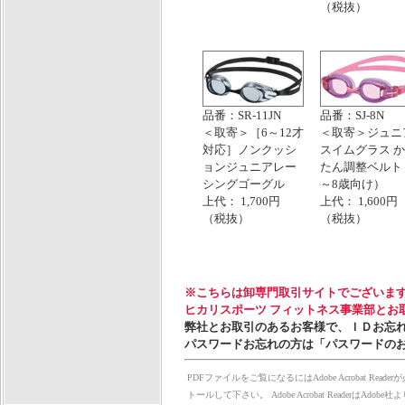
（税抜）
品番：SR-11JN
品番：SJ-8N
＜取寄＞［6～12才
＜取寄＞ジュニ
対応］ノンクッシ
スイムグラス 
ョンジュニアレー
たん調整ベルト
シングゴーグル
～8歳向け）
上代： 1,700円
上代： 1,600円
（税抜）
（税抜）
※こちらは卸専門取引サイトでございま
ヒカリスポーツ フィットネス事業部とお
弊社とお取引のあるお客様で、ＩＤお忘
パスワードお忘れの方は「パスワードの
PDFファイルをご覧になるにはAdobe Acrobat Rea
トールして下さい。 Adobe Acrobat Reader