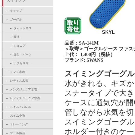
スイミング
キャップ
ゴーグル
フィットネス
競泳
品番：SA-141M
ジュニア
＜取寄＞ゴーグルケース ファス
上代： 1,400円（税抜）
度付・パーツ
ブランド: SWANS
アクセサリー
スイミングゴーグル
メンズ水着
レディス水着
水がきれる、キズか
メンズジュニア水着
スナータイプで大き
レディスジュニア水着
ケースに通気穴が開
スイムアパレル
管しながら水気を切
スイム小物
スイミングゴーグル
トレーニング
ホルダー付きのケー
プール備品