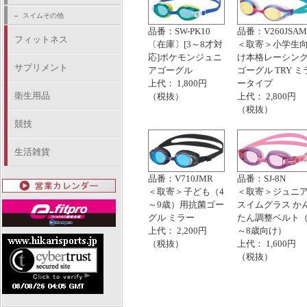
スイムその他
品番：SW-PK10
品番：V260JSAM
フィットネス
〔在庫〕[3～8才対
＜取寄＞小学生
応]ポケモンジュニ
け本格レーシン
サプリメント
アゴーグル
ゴーグル TRY ミ
上代： 1,800円
ータイプ
衛生用品
（税抜）
上代： 2,800円
（税抜）
競技
生活雑貨
品番：V710JMR
品番：SJ-8N
＜取寄＞子ども（4
＜取寄＞ジュニ
～9歳）用抗菌ゴー
スイムグラス か
グル ミラー
たん調整ベルト（
上代： 2,200円
～8歳向け）
（税抜）
上代： 1,600円
（税抜）