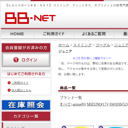
【ヒカリスポーツＢＢ－ＮＥＴ】 スイミング、フィットネス、サプリメントの卸専門
ホーム
>
スイミング
>
ゴーグル
>
ジュニ
ジュニア
●ご注文の前にご確認下さい!!
「在」マーク付のものは、弊社に在庫がある商品です。
但し、アクセスが集中する等して更新のズレが生じ、
程、お願い致します。
ご利用ガイド
法人様はこちら
ブランド一覧
すべて
|
arena(8)
|
MIZUNO(17)
|
SWANS(52)