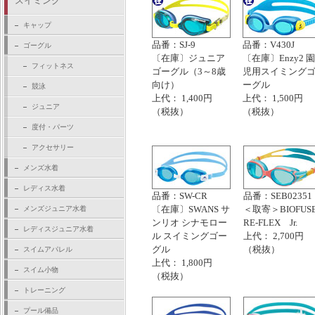
スイミング
キャップ
品番：SJ-9
品番：V430J
ゴーグル
〔在庫〕ジュニア
〔在庫〕Enzy2 園
フィットネス
ゴーグル（3～8歳
児用スイミング
向け）
ーグル
競泳
上代： 1,400円
上代： 1,500円
ジュニア
（税抜）
（税抜）
度付・パーツ
アクセサリー
メンズ水着
レディス水着
品番：SW-CR
品番：SEB02351
〔在庫〕SWANS サ
＜取寄＞BIOFUS
メンズジュニア水着
ンリオ シナモロー
RE-FLEX Jr.
レディスジュニア水着
ル スイミングゴー
上代： 2,700円
グル
（税抜）
スイムアパレル
上代： 1,800円
スイム小物
（税抜）
トレーニング
プール備品