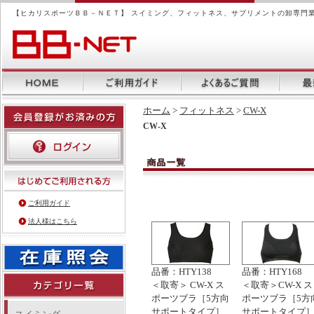
【ヒカリスポーツＢＢ－ＮＥＴ】 スイミング、フィットネス、サプリメントの卸専門
ホーム
>
フィットネス
>
CW-X
CW-X
ご利用ガイド
法人様はこちら
品番：HTY138
品番：HTY168
＜取寄＞ CW-X ス
＜取寄＞CW-X ス
ポーツブラ［5方向
ポーツブラ［5方
サポートタイプ］
サポートタイプ