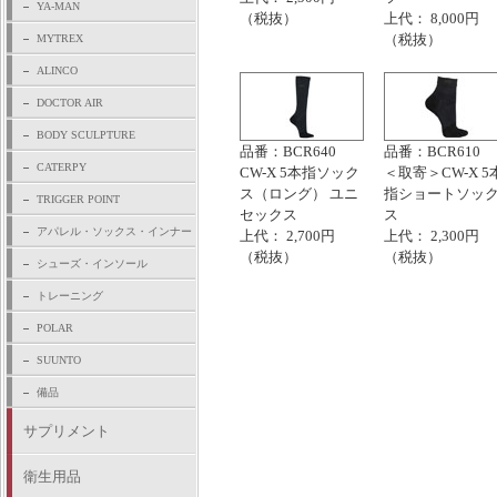
YA-MAN
（税抜）
上代： 8,000円
（税抜）
MYTREX
ALINCO
DOCTOR AIR
BODY SCULPTURE
品番：BCR640
品番：BCR610
CATERPY
CW-X 5本指ソック
＜取寄＞CW-X 5
ス（ロング） ユニ
指ショートソッ
TRIGGER POINT
セックス
ス
アパレル・ソックス・インナー
上代： 2,700円
上代： 2,300円
（税抜）
（税抜）
シューズ・インソール
トレーニング
POLAR
SUUNTO
備品
サプリメント
衛生用品