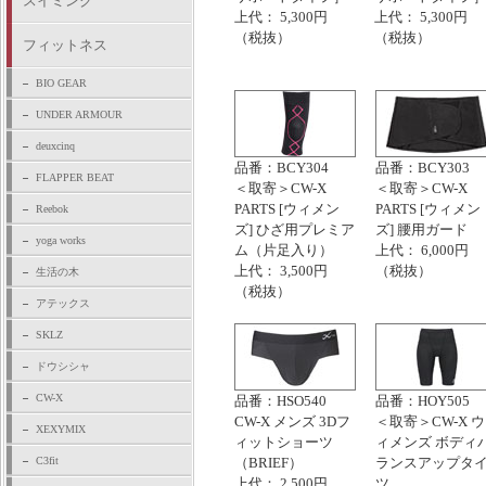
スイミング
上代： 5,300円
上代： 5,300円
（税抜）
（税抜）
フィットネス
BIO GEAR
UNDER ARMOUR
deuxcinq
品番：BCY304
品番：BCY303
FLAPPER BEAT
＜取寄＞CW-X
＜取寄＞CW-X
PARTS [ウィメン
PARTS [ウィメン
Reebok
ズ] ひざ用プレミア
ズ] 腰用ガード
yoga works
ム（片足入り）
上代： 6,000円
上代： 3,500円
（税抜）
生活の木
（税抜）
アテックス
SKLZ
ドウシシャ
CW-X
品番：HSO540
品番：HOY505
CW-X メンズ 3Dフ
＜取寄＞CW-X ウ
XEXYMIX
ィットショーツ
ィメンズ ボディ
C3fit
（BRIEF）
ランスアップタ
上代： 2,500円
ツ