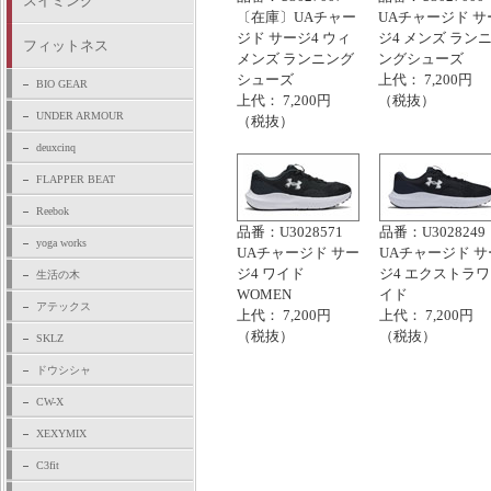
スイミング
〔在庫〕UAチャー
UAチャージド サ
ジド サージ4 ウィ
ジ4 メンズ ラン
フィットネス
メンズ ランニング
ングシューズ
シューズ
上代： 7,200円
BIO GEAR
上代： 7,200円
（税抜）
UNDER ARMOUR
（税抜）
deuxcinq
FLAPPER BEAT
Reebok
品番：U3028571
品番：U3028249
yoga works
UAチャージド サー
UAチャージド サ
ジ4 ワイド
ジ4 エクストラワ
生活の木
WOMEN
イド
アテックス
上代： 7,200円
上代： 7,200円
（税抜）
（税抜）
SKLZ
ドウシシャ
CW-X
XEXYMIX
C3fit