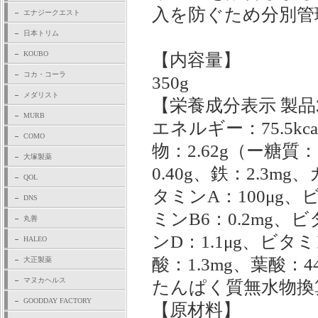
入を防ぐため分別管
エナジークエスト
日本トリム
KOUBO
【内容量】
コカ・コーラ
350g
メダリスト
【栄養成分表示 製品
MURB
エネルギー：75.5kc
COMO
物：2.62g（ー糖質
大塚製薬
0.40g、鉄：2.3
QOL
タミンA：100μg、ビ
DNS
ミンB6：0.2mg、ビ
丸善
ンD：1.1μg、ビタ
HALEO
酸：1.3mg、葉酸：44
大正製薬
マヌカヘルス
たんぱく質無水物換算
GOODDAY FACTORY
【原材料】