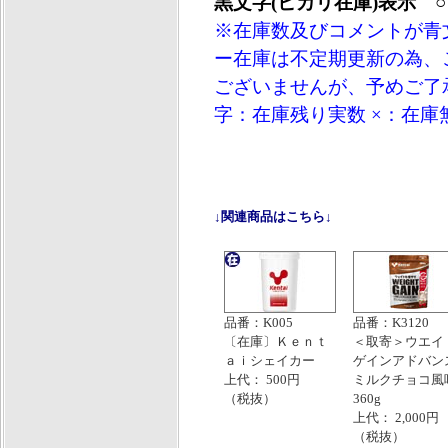
黒文字(ヒカリ在庫)表示 
※在庫数及びコメントが青
ー在庫は不定期更新の為、
ございませんが、予めご了承
字：在庫残り実数 ×：在庫
↓関連商品はこちら↓
品番：K005
品番：K3120
〔在庫〕Ｋｅｎｔ
＜取寄＞ウエイ
ａｉシェイカー
ゲインアドバン
上代： 500円
ミルクチョコ風
（税抜）
360g
上代： 2,000円
（税抜）