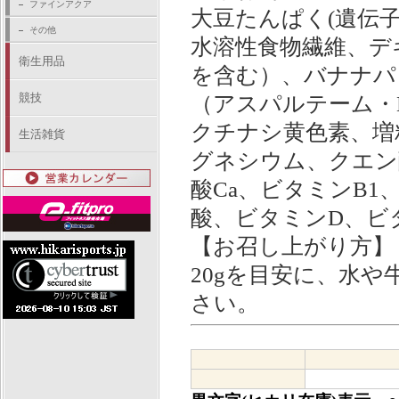
ファインアクア
大豆たんぱく(遺伝
その他
水溶性食物繊維、デ
衛生用品
を含む）、バナナパウ
競技
（アスパルテーム・
クチナシ黄色素、増
生活雑貨
グネシウム、クエン
酸Ca、ビタミンB1
酸、ビタミンD、ビタ
【お召し上がり方】
20gを目安に、水
さい。