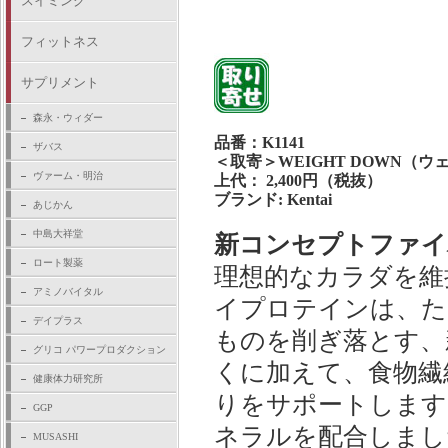
スイミング
フィットネス
サプリメント
森永・ウィダー
品番：K1141
ザバス
＜取寄＞WEIGHT DOWN（ウ
ヴァーム・明治
上代： 2,400円（税抜）
ブランド: Kentai
あじかん
中島大祥堂
新コンセプトファイ
ロート製薬
理想的なカラダを維
アミノバイタル
イプロテインは、た
デイプラス
ものを削ぎ落とす、
グリコ パワープロダクション
くに加えて、食物繊
健康体力研究所
りをサポートします
GGP
ネラルを配合しまし
MUSASHI