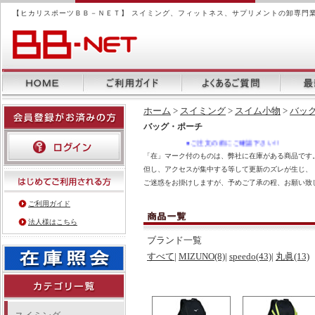
【ヒカリスポーツＢＢ－ＮＥＴ】 スイミング、フィットネス、サプリメントの卸専門
ホーム
>
スイミング
>
スイム小物
>
バッ
バッグ・ポーチ
●ご注文の前にご確認下さい!!
「在」マーク付のものは、弊社に在庫がある商品です。
但し、アクセスが集中する等して更新のズレが生じ、
ご迷惑をお掛けしますが、予めご了承の程、お願い致
ご利用ガイド
法人様はこちら
ブランド一覧
すべて
|
MIZUNO(8)
|
speedo(43)
|
丸眞(13)