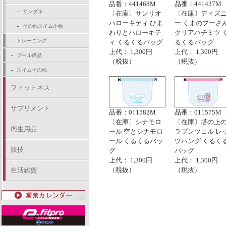
品番：441468M
品番：441437M
サンダル
〔在庫〕サンリオ
〔在庫〕ディズ
ハローキティ ひま
ー くまのプーさ
その他スイム小物
わりとハローキテ
クリアハチミツ 
トレーニング
ィ くるくるバッグ
るくるバッグ
上代： 1,300円
上代： 1,300円
プール備品
（税抜）
（税抜）
スイムその他
フィットネス
サプリメント
品番：011582M
品番：011575M
〔在庫〕シナモロ
〔在庫〕塔の上
衛生用品
ール 空とシナモロ
ラプンツェル レ
ール くるくるバッ
ツハング くるく
競技
グ
バッグ
上代： 1,300円
上代： 1,300円
（税抜）
（税抜）
生活雑貨