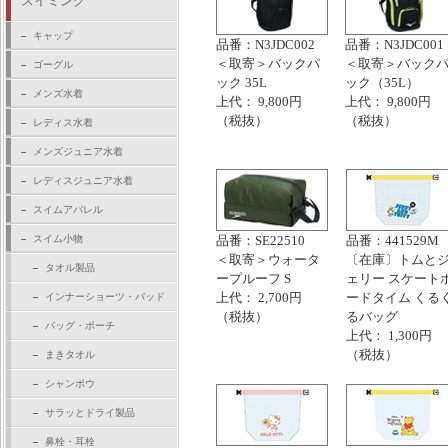
スイミング
キャップ
品番：N3JDC002
品番：N3JDC001
＜取寄＞バックパ
＜取寄＞バック
ゴーグル
ック 35L
ック（35L）
メンズ水着
上代： 9,800円
上代： 9,800円
（税抜）
（税抜）
レディス水着
メンズジュニア水着
レディスジュニア水着
スイムアパレル
スイム小物
品番：SE22510
品番：441529M
＜取寄＞ウォータ
〔在庫〕トムと
タオル製品
ープルーフ S
ェリー スケート
上代： 2,700円
ードタイム くる
インナーショーツ・パッド
（税抜）
るバッグ
バッグ・ポーチ
上代： 1,300円
（税抜）
まきタオル
シャンボウ
サラッとドライ製品
鼻栓・耳栓