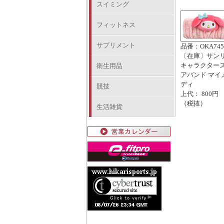
スイミング
フィットネス
サプリメント
品番：OKA745
〔在庫〕サン
キャラクターズ
衛生用品
アバンド マイ
ディ
競技
上代： 800円
（税抜）
生活雑貨