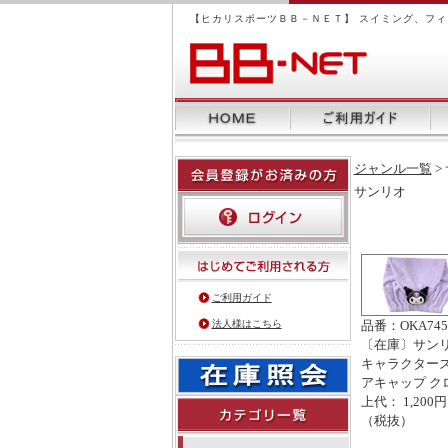
【ヒカリスポーツＢＢ－ＮＥＴ】 スイミング、フ
ジャンル一覧
>
サンリオ
ご利用ガイド
法人様はこちら
品番：OKA745
〔在庫〕サン
キャラクターズ
アキャップ ク
上代： 1,200円
（税抜）