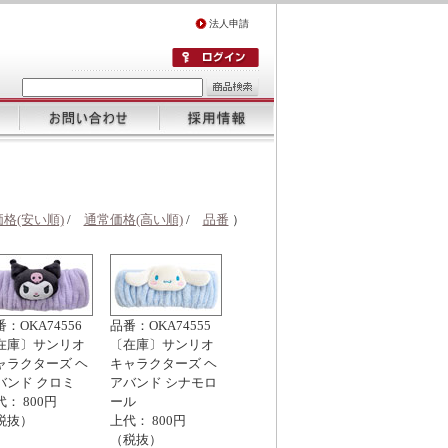
法人申請
格(安い順)
/
通常価格(高い順)
/
品番
）
：OKA74556
品番：OKA74555
在庫〕サンリオ
〔在庫〕サンリオ
ャラクターズ ヘ
キャラクターズ ヘ
バンド クロミ
アバンド シナモロ
： 800円
ール
税抜）
上代： 800円
（税抜）