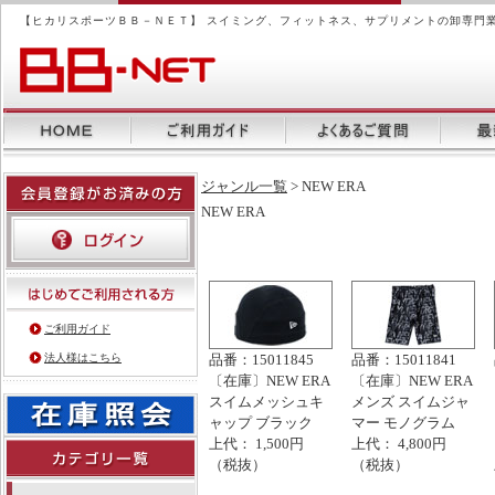
【ヒカリスポーツＢＢ－ＮＥＴ】 スイミング、フィットネス、サプリメントの卸専門
ジャンル一覧
>
NEW ERA
NEW ERA
ご利用ガイド
法人様はこちら
品番：15011845
品番：15011841
〔在庫〕NEW ERA
〔在庫〕NEW ERA
スイムメッシュキ
メンズ スイムジャ
ャップ ブラック
マー モノグラム
上代： 1,500円
上代： 4,800円
（税抜）
（税抜）