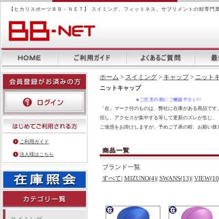
【ヒカリスポーツＢＢ－ＮＥＴ】 スイミング、フィットネス、サプリメントの卸専門
ホーム
>
スイミング
>
キャップ
>
ニット
ニットキャップ
●ご注文の前にご確認下さい!!
「在」マーク付のものは、弊社に在庫がある商品です。
但し、アクセスが集中する等して更新のズレが生じ、
ご迷惑をお掛けしますが、予めご了承の程、お願い致
ご利用ガイド
法人様はこちら
ブランド一覧
すべて
|
MIZUNO(4)
|
SWANS(13)
|
VIEW(10