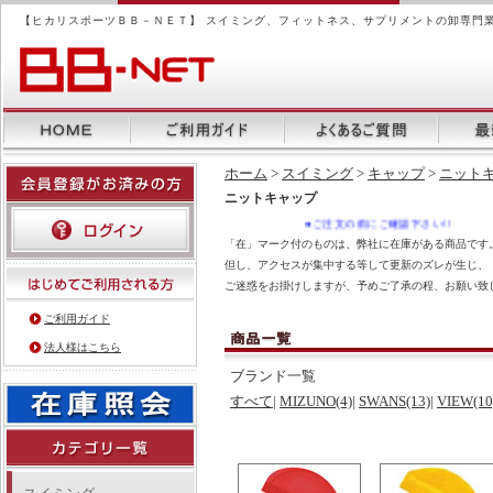
【ヒカリスポーツＢＢ－ＮＥＴ】 スイミング、フィットネス、サプリメントの卸専門
ホーム
>
スイミング
>
キャップ
>
ニット
ニットキャップ
●ご注文の前にご確認下さい!!
「在」マーク付のものは、弊社に在庫がある商品です。
但し、アクセスが集中する等して更新のズレが生じ、
ご迷惑をお掛けしますが、予めご了承の程、お願い致
ご利用ガイド
法人様はこちら
ブランド一覧
すべて
|
MIZUNO(4)
|
SWANS(13)
|
VIEW(10