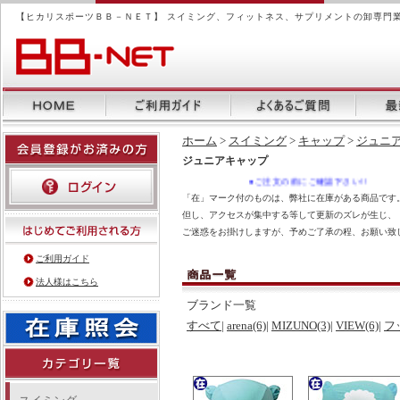
【ヒカリスポーツＢＢ－ＮＥＴ】 スイミング、フィットネス、サプリメントの卸専門
ホーム
>
スイミング
>
キャップ
>
ジュニ
ジュニアキャップ
●ご注文の前にご確認下さい!!
「在」マーク付のものは、弊社に在庫がある商品です。
但し、アクセスが集中する等して更新のズレが生じ、
ご迷惑をお掛けしますが、予めご了承の程、お願い致
ご利用ガイド
法人様はこちら
ブランド一覧
すべて
|
arena(6)
|
MIZUNO(3)
|
VIEW(6)
|
フ