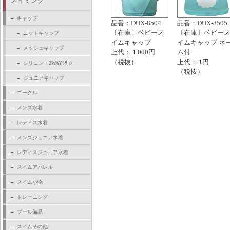
スイミング
キャップ
品番：DUX-8504
品番：DUX-8505
〔在庫〕ベビース
〔在庫〕ベビー
ニットキャップ
イムキャップ
イムキャップ ネ
メッシュキャップ
上代： 1,000円
ム付
（税抜）
上代： 1円
シリコン・2WAYｼﾘｺﾝ
（税抜）
ジュニアキャップ
ゴーグル
メンズ水着
レディス水着
メンズジュニア水着
レディスジュニア水着
スイムアパレル
スイム小物
トレーニング
プール備品
スイムその他