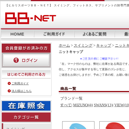
【ヒカリスポーツＢＢ－ＮＥＴ】 スイミング、フィットネス、サプリメントの卸専門
ホーム
>
スイミング
>
キャップ
>
ニット
ニットキャップ
●ご注文の前にご確認下さい!!
「在」マーク付のものは、弊社に在庫がある商品です。
但し、アクセスが集中する等して更新のズレが生じ、
ご迷惑をお掛けしますが、予めご了承の程、お願い致
ご利用ガイド
法人様はこちら
ブランド一覧
すべて
|
MIZUNO(4)
|
SWANS(13)
|
VIEW(10